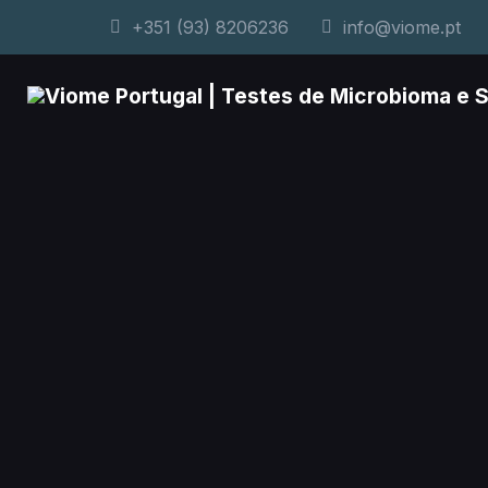
+351 (93) 8206236
info@viome.pt