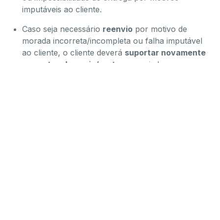
imputáveis ao cliente.
Caso seja necessário
reenvio
por motivo de
morada incorreta/incompleta ou falha imputável
ao cliente, o cliente deverá
suportar novamente
os custos de envio/portes
associados ao
segundo envio.
11. Direito de livre
resolução e devoluções
(consumidores)
Nos termos da legislação aplicável, o consumidor
dispõe, em regra, de
14 dias
para resolver o
contrato sem necessidade de indicar motivo, a
contar da data de receção dos bens.