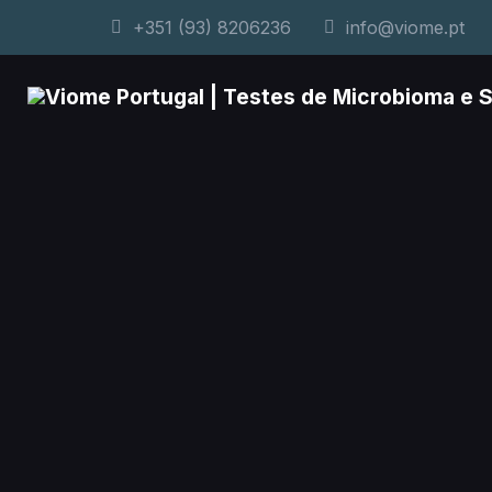
+351 (93) 8206236
info@viome.pt