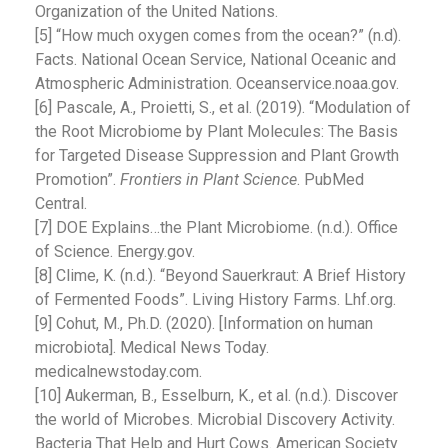
Organization of the United Nations.
[5] “How much oxygen comes from the ocean?” (n.d).
Facts. National Ocean Service, National Oceanic and
Atmospheric Administration. Oceanservice.noaa.gov.
[6] Pascale, A., Proietti, S., et al. (2019). “Modulation of
the Root Microbiome by Plant Molecules: The Basis
for Targeted Disease Suppression and Plant Growth
Promotion”.
Frontiers in Plant Science
. PubMed
Central.
[7] DOE Explains…the Plant Microbiome. (n.d.). Office
of Science. Energy.gov.
[8] Clime, K. (n.d.). “Beyond Sauerkraut: A Brief History
of Fermented Foods”. Living History Farms. Lhf.org.
[9] Cohut, M., Ph.D. (2020). [Information on human
microbiota]. Medical News Today.
medicalnewstoday.com.
[10] Aukerman, B., Esselburn, K., et al. (n.d.). Discover
the world of Microbes. Microbial Discovery Activity.
Bacteria That Help and Hurt Cows. American Society