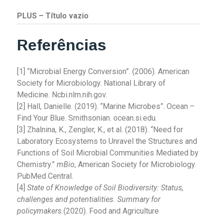
PLUS – Título vazio
Referências
[1] “Microbial Energy Conversion”. (2006). American
Society for Microbiology. National Library of
Medicine. Ncbi.nlm.nih.gov.
[2] Hall, Danielle. (2019). “Marine Microbes”. Ocean –
Find Your Blue. Smithsonian. ocean.si.edu.
[3] Zhalnina, K., Zengler, K., et al. (2018). “Need for
Laboratory Ecosystems to Unravel the Structures and
Functions of Soil Microbial Communities Mediated by
Chemistry.”
mBio
, American Society for Microbiology.
PubMed Central.
[4]
State of Knowledge of Soil Biodiversity: Status,
challenges and potentialities. Summary for
policymakers.
(2020). Food and Agriculture