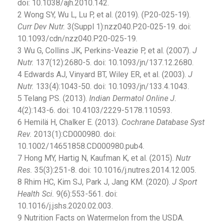
doi: 10.1038/ajh.2010.142.
2 Wong SY, Wu L, Lu P, et al. (2019). (P20-025-19).
Curr Dev Nutr.
3(Suppl 1):nzz040.P20-025-19. doi:
10.1093/cdn/nzz040.P20-025-19.
3 Wu G, Collins JK, Perkins-Veazie P, et al. (2007).
J
Nutr.
137(12):2680-5. doi: 10.1093/jn/137.12.2680.
4 Edwards AJ, Vinyard BT, Wiley ER, et al. (2003).
J
Nutr.
133(4):1043-50. doi: 10.1093/jn/133.4.1043.
5 Telang PS. (2013).
Indian Dermatol Online J.
4(2):143-6. doi: 10.4103/2229-5178.110593.
6 Hemilä H, Chalker E. (2013).
Cochrane Database Syst
Rev.
2013(1):CD000980. doi:
10.1002/14651858.CD000980.pub4.
7 Hong MY, Hartig N, Kaufman K, et al. (2015).
Nutr
Res.
35(3):251-8. doi: 10.1016/j.nutres.2014.12.005.
8 Rhim HC, Kim SJ, Park J, Jang KM. (2020).
J Sport
Health Sci.
9(6):553-561. doi:
10.1016/j.jshs.2020.02.003.
9 Nutrition Facts on Watermelon from the USDA.