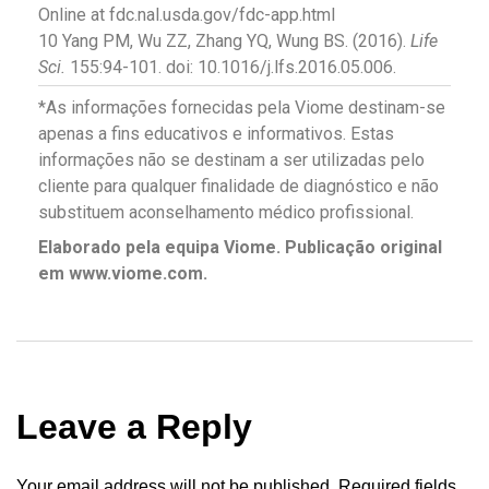
Online at fdc.nal.usda.gov/fdc-app.html
10 Yang PM, Wu ZZ, Zhang YQ, Wung BS. (2016).
Life
Sci.
155:94-101. doi: 10.1016/j.lfs.2016.05.006.
*As informações fornecidas pela Viome destinam-se
apenas a fins educativos e informativos. Estas
informações não se destinam a ser utilizadas pelo
cliente para qualquer finalidade de diagnóstico e não
substituem aconselhamento médico profissional.
Elaborado pela equipa Viome. Publicação original
em
www.viome.com
.
Leave a Reply
Your email address will not be published.
Required fields