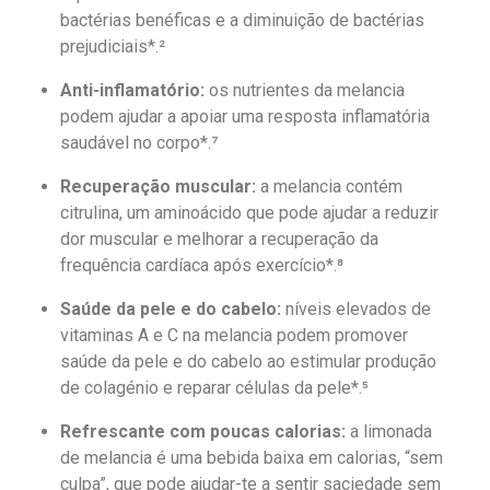
bactérias benéficas e a diminuição de bactérias
prejudiciais*.²
Anti-inflamatório:
os nutrientes da melancia
podem ajudar a apoiar uma resposta inflamatória
saudável no corpo*.⁷
Recuperação muscular:
a melancia contém
citrulina, um aminoácido que pode ajudar a reduzir
dor muscular e melhorar a recuperação da
frequência cardíaca após exercício*.⁸
Saúde da pele e do cabelo:
níveis elevados de
vitaminas A e C na melancia podem promover
saúde da pele e do cabelo ao estimular produção
de colagénio e reparar células da pele*.⁵
Refrescante com poucas calorias:
a limonada
de melancia é uma bebida baixa em calorias, “sem
culpa”, que pode ajudar-te a sentir saciedade sem