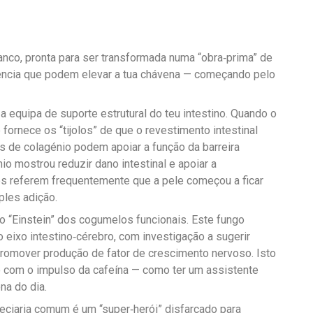
nco, pronta para ser transformada numa “obra‑prima” de
ência que podem elevar a tua chávena — começando pelo
 equipa de suporte estrutural do teu intestino. Quando o
fornece os “tijolos” de que o revestimento intestinal
s de colagénio podem apoiar a função da barreira
nio mostrou reduzir dano intestinal e apoiar a
tes referem frequentemente que a pele começou a ficar
les adição.
o “Einstein” dos cogumelos funcionais. Este fungo
 eixo intestino‑cérebro, com investigação a sugerir
promover produção de fator de crescimento nervoso. Isto
o com o impulso da cafeína — como ter um assistente
na do dia.
peciaria comum é um “super‑herói” disfarçado para