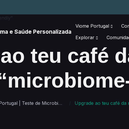
Viome Portugal
Co
Explorar
Comunida
ao teu café 
“microbiome‑
Viome Portugal | Teste de Microbioma e Saúde Personalizada
Upgrade ao teu café da manhã: um guia “microbiome