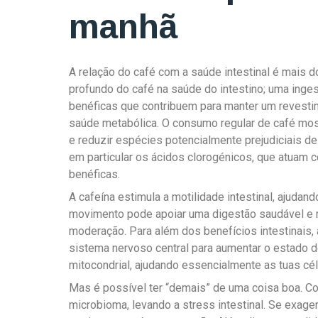
manhã
A relação do café com a saúde intestinal é mais 
profundo do café na saúde do intestino; uma inge
benéficas que contribuem para manter um revesti
saúde metabólica. O consumo regular de café mo
e reduzir espécies potencialmente prejudiciais d
em particular os ácidos clorogénicos, que atuam c
benéficas.
A cafeína estimula a motilidade intestinal, ajudan
movimento pode apoiar uma digestão saudável e 
moderação. Para além dos benefícios intestinais, a
sistema nervoso central para aumentar o estado d
mitocondrial, ajudando essencialmente as tuas cél
Mas é possível ter “demais” de uma coisa boa. C
microbioma, levando a stress intestinal. Se exag