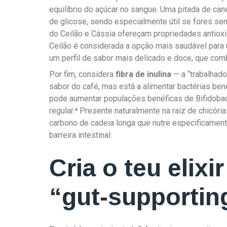
equilíbrio do açúcar no sangue. Uma pitada de can
de glicose, sendo especialmente útil se fores se
do Ceilão e Cássia ofereçam propriedades antioxid
Ceilão é considerada a opção mais saudável para 
um perfil de sabor mais delicado e doce, que co
Por fim, considera
fibra de inulina
— a “trabalhado
sabor do café, mas está a alimentar bactérias bené
pode aumentar populações benéficas de Bifidob
regular.⁴ Presente naturalmente na raiz de chicória
carbono de cadeia longa que nutre especificament
barreira intestinal.
Cria o teu elixi
“gut‑supportin