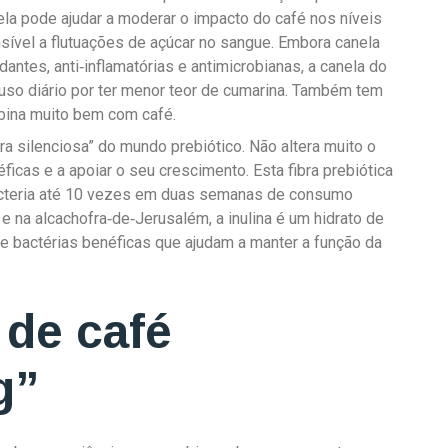
ela pode ajudar a moderar o impacto do café nos níveis
nsível a flutuações de açúcar no sangue. Embora canela
antes, anti‑inflamatórias e antimicrobianas, a canela do
uso diário por ter menor teor de cumarina. Também tem
mbina muito bem com café.
ra silenciosa” do mundo prebiótico. Não altera muito o
ficas e a apoiar o seu crescimento. Esta fibra prebiótica
acteria até 10 vezes em duas semanas de consumo
 e na alcachofra‑de‑Jerusalém, a inulina é um hidrato de
e bactérias benéficas que ajudam a manter a função da
r de café
g”