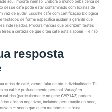
idade aqui importa imenso. Embora o mundo beba cerca de
ito desse café pode estar contaminado com toxinas de
m vez de ajudar. Escolhe café com certificação biológica
 testados de forma específica ajudam a garantir que
s indesejados. Procura marcas que priorizem testes
 teres a certeza de que o teu café está a apoiar — e não
ua resposta
é
 rotina de café, vamos falar de bio‑individualidade. Tal
sta ao café é profundamente pessoal. Variações
 cafeína (particularmente no gene
CYP1A2
) podem
vários efeitos negativos, incluindo perturbação do sono,
nsíveis — sendo que quem metaboliza cafeína