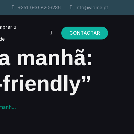
+351 (93) 8206236
info@viome.pt
mprar
CONTACTAR
de
da manhã:
friendly”
‑friendly”