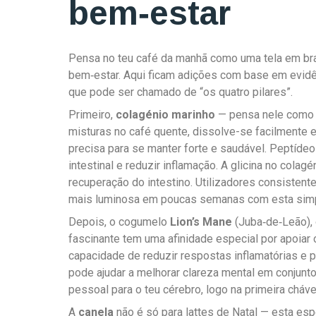
bem‑estar
Pensa no teu café da manhã como uma tela em bra
bem‑estar. Aqui ficam adições com base em evid
que pode ser chamado de “os quatro pilares”.
Primeiro,
colagénio marinho
— pensa nele como a
misturas no café quente, dissolve-se facilmente e 
precisa para se manter forte e saudável. Peptídeo
intestinal e reduzir inflamação. A glicina no colagé
recuperação do intestino. Utilizadores consisten
mais luminosa em poucas semanas com esta simp
Depois, o cogumelo
Lion’s Mane
(Juba‑de‑Leão), 
fascinante tem uma afinidade especial por apoiar o
capacidade de reduzir respostas inflamatórias e 
pode ajudar a melhorar clareza mental em conjunt
pessoal para o teu cérebro, logo na primeira cháve
A
canela
não é só para lattes de Natal — esta es