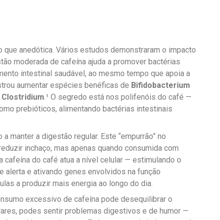
do que anedótica. Vários estudos demonstraram o impacto
stão moderada de cafeína ajuda a promover bactérias
mento intestinal saudável, ao mesmo tempo que apoia a
strou aumentar espécies benéficas de
Bifidobacterium
e
Clostridium
.¹ O segredo está nos polifenóis do café —
omo prebióticos, alimentando bactérias intestinais
do a manter a digestão regular. Este “empurrão” no
reduzir inchaço, mas apenas quando consumida com
 cafeína do café atua a nível celular — estimulando o
e alerta e ativando genes envolvidos na função
ulas a produzir mais energia ao longo do dia.
onsumo excessivo de cafeína pode desequilibrar o
erares, podes sentir problemas digestivos e de humor —